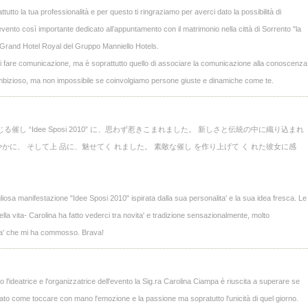
utto la tua professionalità e per questo ti ringraziamo per averci dato la possibilità di
 evento così importante dedicato all’appuntamento con il matrimonio nella città di Sorrento "la
to Grand Hotel Royal del Gruppo Manniello Hotels.
o di fare comunicazione, ma è soprattutto quello di associare la comunicazione alla conoscenza
bizioso, ma non impossibile se coinvolgiamo persone giuste e dinamiche come te.
し “Idee Sposi 2010” に、思わず惹きこまれました。 新しさと伝統の中に織り込まれ
かに、 そして上 品に、魅せてく れました。 素敵な催し を作り上げて く れた彼女に感
iosa manifestazione "Idee Sposi 2010" ispirata dalla sua personalita' e la sua idea fresca. Le
la vita- Carolina ha fatto vederci tra novita' e tradizione sensazionalmente, molto
ita' che mi ha commosso. Brava!
'ideatrice e l'organizzatrice dell'evento la Sig.ra Carolina Ciampa è riuscita a superare se
 stato come toccare con mano l'emozione e la passione ma sopratutto l'unicità di quel giorno.