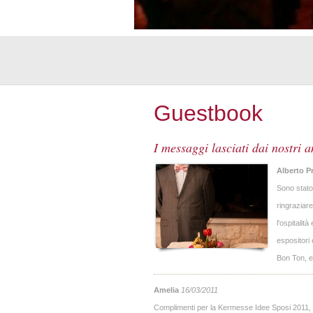
Guestbook
I messaggi lasciati dai nostri a
Alberto Pr
Sono stato
ringraziar
l'ospitalit
espositori
Bon Ton, e
Amelia
16/03/2011
Complimenti per la Kermesse Idee Sposi 2011, è 