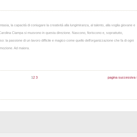
asia, la capacità di coniugare la creatività alla lungimiranza, al talento, alla voglia giovane e
i Carolina Ciampa si muovono in questa direzione. Nascono, fioriscono e, soprattutto,
o: la passione di un lavoro difficile e magico come quello dell'organizzazione che fa di ogni
emozione. Ad maiora.
1
2
3
pagina successiva 