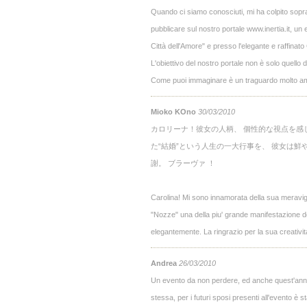
Quando ci siamo conosciuti, mi ha colpito sopratt
pubblicare sul nostro portale www.inertia.it, un
Città dell'Amore" e presso l'elegante e raffina
L'obiettivo del nostro portale non è solo quell
Come puoi immaginare è un traguardo molto am
Mioko KOno
30/03/2010
カロリーナ！彼女の人柄、 個性的な視点を感じる催
た“結婚”という人生の一大行事を、 彼女は鮮や
謝。 ブラーヴァ ！
Carolina! Mi sono innamorata della sua meravigl
"Nozze" una della piu' grande manifestazione del
elegantemente. La ringrazio per la sua creativ
Andrea
26/03/2010
Un evento da non perdere, ed anche quest'anno l
stessa, per i futuri sposi presenti all'evento è