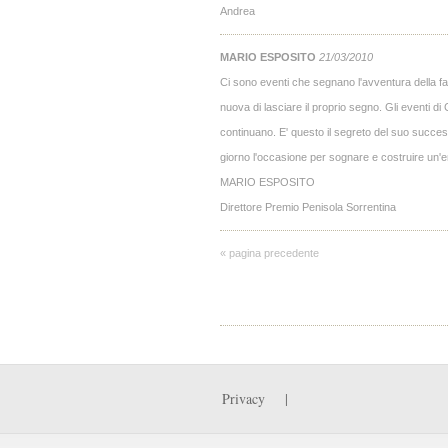
Andrea
MARIO ESPOSITO
21/03/2010
Ci sono eventi che segnano l'avventura della fant
nuova di lasciare il proprio segno. Gli eventi d
continuano. E' questo il segreto del suo success
giorno l'occasione per sognare e costruire un'
MARIO ESPOSITO
Direttore Premio Penisola Sorrentina
« pagina precedente
Privacy
|