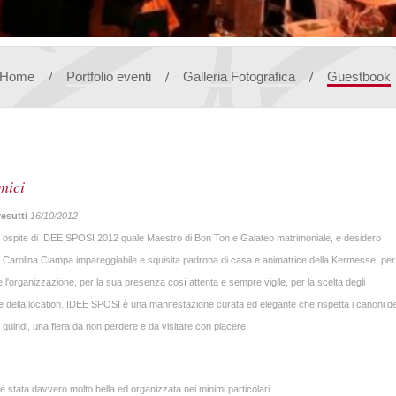
Home
Portfolio eventi
Galleria Fotografica
Guestbook
mici
esutti
16/10/2012
 ospite di IDEE SPOSI 2012 quale Maestro di Bon Ton e Galateo matrimoniale, e desidero
e Carolina Ciampa impareggiabile e squisita padrona di casa e animatrice della Kermesse, per
à e l'organizzazione, per la sua presenza così attenta e sempre vigile, per la scelta degli
 e della location. IDEE SPOSI è una manifestazione curata ed elegante che rispetta i canoni de
 quindi, una fiera da non perdere e da visitare con piacere!
stata davvero molto bella ed organizzata nei minimi particolari.