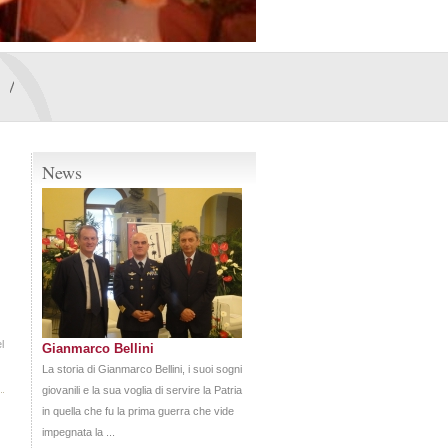
News
l
Gianmarco Bellini
La storia di Gianmarco Bellini, i suoi sogni
giovanili e la sua voglia di servire la Patria
in quella che fu la prima guerra che vide
impegnata la ...