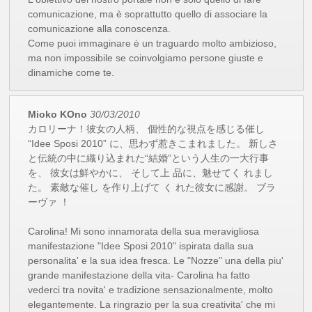
comunicazione, ma è soprattutto quello di associare la
comunicazione alla conoscenza.
Come puoi immaginare è un traguardo molto ambizioso,
ma non impossibile se coinvolgiamo persone giuste e
dinamiche come te.
Mioko KOno
30/03/2010
カロリーナ！彼女の人柄、 個性的な視点を感じる催し
“Idee Sposi 2010” に、思わず惹きこまれました。 新しさ
と伝統の中に織り込まれた“結婚”という人生の一大行事
を、 彼女は鮮やかに、 そして上 品に、魅せてく れまし
た。 素敵な催し を作り上げて く れた彼女に感謝。 ブラ
ーヴァ ！
Carolina! Mi sono innamorata della sua meravigliosa
manifestazione "Idee Sposi 2010" ispirata dalla sua
personalita' e la sua idea fresca. Le "Nozze" una della piu'
grande manifestazione della vita- Carolina ha fatto
vederci tra novita' e tradizione sensazionalmente, molto
elegantemente. La ringrazio per la sua creativita' che mi