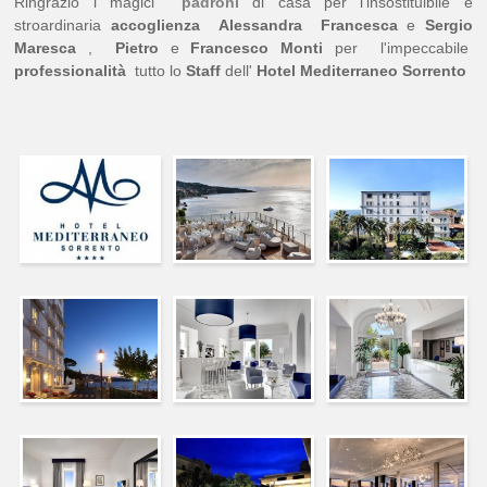
Ringrazio i magici
padroni
di casa per l'insostituibile e
stroardinaria
accoglienza
Alessandra
Francesca
e
Sergio
Maresca
,
Pietro
e
Francesco Monti
per l'impeccabile
professionalità
tutto lo
Staff
dell'
Hotel
Mediterraneo
Sorrento