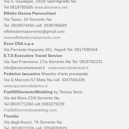
Via S. Giuseppe, 24/26 Sant’Agnello Na
Tel 0818785585
www.disomma.net
Effetto Donna Parrucchieri
Via Tasso, 34 Sorrento Na
Tel. 0818074430 cell. 3338786689
effettodonnasorrento@gmail.com
www.effettodonnasorrento.com
Esso OSA s.p.a
Via Ferrante Imparato 451, Napoli Tel. 0817590344
E.T.S Executive Travel Service
Via San Francesco 17/a Sorrento Na Tel. 0818782231
info@executivetravel.it
www.executivetravel.it
Federico Iaccarino
Maestro d'arte presepiale
Via G.Marconi 57 Meta Na cell. 3347566239
www.iaccarinofederico.it
Fiat500SorrentoWedding
by Teresa Serio
Via del Mare,22/A Sorrento Na
Tel 0818771284 cell 3383279239
Fiat500sorrentowedding.com
Floralia
Via degli Aranci, 74 Sorrento Na
Tel. 0818072326 cell. 3356830929