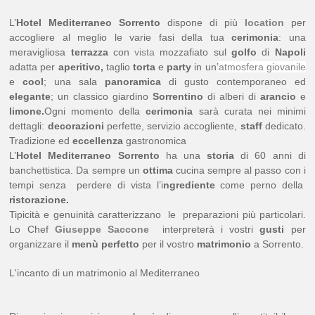
L’
Hotel Mediterraneo Sorrento
dispone di più
location
per
accogliere al meglio le varie fasi della tua
cerimonia
: una
meravigliosa
terrazza
con
vista
mozzafiato sul
golfo
di
Napoli
adatta per
aperitivo,
taglio
torta
e
party
in un’
atmosfera giovanile
e
cool
; una sala
panoramica
di gusto contemporaneo ed
elegante
; un classico giardino
Sorrentino
di alberi di
arancio
e
limone.
Ogni momento della
cerimonia
sarà curata nei minimi
dettagli:
decorazioni
perfette, servizio accogliente,
staff
dedicato.
Tradizione ed
eccellenza
gastronomica
L’
Hotel Mediterraneo Sorrento
ha una
storia
di 60 anni di
banchettistica. Da sempre un
ottima
cucina sempre al passo con i
tempi senza perdere di vista l’i
ngrediente
come perno della
ristorazione.
Tipicità e genuinità caratterizzano le preparazioni più particolari.
Lo Chef
Giuseppe Saccone
interpreterà i vostri
gusti
per
organizzare il
menù perfetto
per il vostro
matrimonio
a Sorrento.
L'incanto di un matrimonio al Mediterraneo