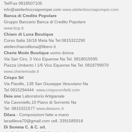
Tel/Fax 0818507105
info@atelierbocciapompei.com
www.atelierbocciapompei.com
Banca di Credito Popolare
Gruppo Bancario Banca di Credito Popolare
www.bcp.it
Chiaro di Luna Boutique
Corso Italia 16/18 Meta Na Tel 0815322290
atelierchiarodiluna@libero.it
Cherie Mode Boutique
uomo donna
Via San Ciro, 3 Vico Equense Na Tel. 0818015595
Piazza Umberto I 1/6 Vico Equense Na Tel. 0818799070
www.cheriemode.it
Crispo Srl
Via Pianillo, 138 San Giuseppe Vesuviano Na
Tel 0815294444
www.crispoconfetti.com
Deia snc
Laboratorio Artigianale
Via Cavoniello,10 Piano di Sorrento Na
Tel. 0815321577
www.deiasnc.it
Dilara
- Composizioni fatte a mano
laradileva70@gmail.com cell. 3391585918
Di Somma C. & C. srl.