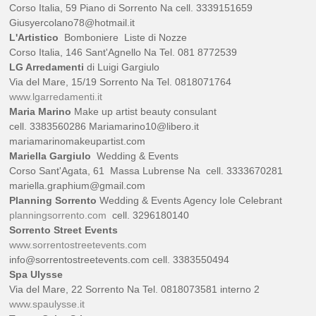
Corso Italia, 59 Piano di Sorrento Na cell. 3339151659
Giusyercolano78@hotmail.it
L'Artistico
Bomboniere Liste di Nozze
Corso Italia, 146 Sant'Agnello Na Tel. 081 8772539
LG Arredamenti
di Luigi Gargiulo
Via del Mare, 15/19 Sorrento Na Tel. 0818071764
www.lgarredamenti.it
Maria Marino
Make up artist beauty consulant
cell. 3383560286 Mariamarino10@libero.it
mariamarinomakeupartist.com
Mariella Gargiulo
Wedding & Events
Corso Sant'Agata, 61 Massa Lubrense Na cell. 3333670281
mariella.graphium@gmail.com
Planning Sorrento
Wedding & Events Agency Iole Celebrant
planningsorrento.com
cell. 3296180140
Sorrento Street Events
www.sorrentostreetevents.com
info@sorrentostreetevents.com cell. 3383550494
Spa Ulysse
Via del Mare, 22 Sorrento Na Tel. 0818073581 interno 2
www.spaulysse.it