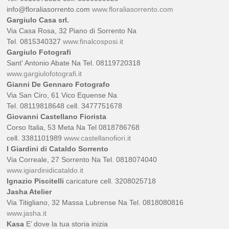
info@floraliasorrento.com
www.floraliasorrento.com
Gargiulo Casa srl.
Via Casa Rosa, 32 Piano di Sorrento Na
Tel. 0815340327
www.finalcosposi.it
Gargiulo Fotografi
Sant' Antonio Abate Na Tel. 08119720318
www.gargiulofotografi.it
Gianni De Gennaro Fotografo
Via San Ciro, 61 Vico Equense Na
Tel. 08119818648 cell. 3477751678
Giovanni Castellano Fiorista
Corso Italia, 53 Meta Na Tel 0818786768
cell. 3381101989
www.castellanofiori.it
I Giardini di Cataldo Sorrento
Via Correale, 27 Sorrento Na Tel. 0818074040
www.igiardinidicataldo.it
Ignazio Piscitelli
caricature cell. 3208025718
Jasha Atelier
Via Titigliano, 32 Massa Lubrense Na Tel. 0818080816
www.jasha.it
Kasa
E’ dove la tua storia inizia