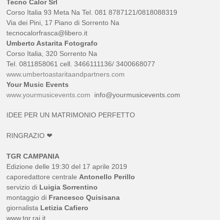
Tecno Calor Srl
Corso Italia 93 Meta Na Tel. 081 8787121/0818088319
Via dei Pini, 17 Piano di Sorrento Na
tecnocalorfrasca@libero.it
Umberto Astarita Fotografo
Corso Italia, 320 Sorrento Na
Tel. 0811858061 cell. 3466111136/ 3400668077
www.umbertoastaritaandpartners.com
Your Music Events
www.yourmusicevents.com
info@yourmusicevents.com
IDEE PER UN MATRIMONIO PERFETTO
RINGRAZIO ❤
TGR CAMPANIA
Edizione delle 19:30 del 17 aprile 2019
caporedattore centrale
Antonello Perillo
servizio di
Luigia Sorrentino
montaggio di
Francesco Quisisana
giornalista
Letizia Cafiero
www.tgr.rai.it