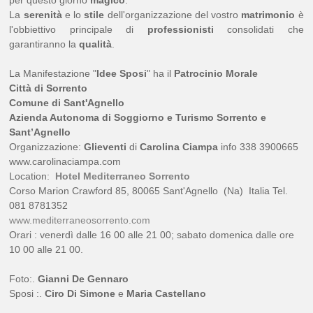
per questo giorno
magico
.
La
serenità
e lo
stile
dell'organizzazione del vostro
matrimonio
è
l'obbiettivo principale di
professionisti
consolidati che
garantiranno la
qualità
.
La Manifestazione "
Idee Sposi
" ha il
Patrocinio Morale
Città di Sorrento
Comune di Sant'Agnello
Azienda Autonoma di Soggiorno e Turismo Sorrento e
Sant’Agnello
Organizzazione:
Glieventi
di
Carolina Ciampa
info 338 3900665
www.carolinaciampa.com
Location:
Hotel Mediterraneo Sorrento
Corso Marion Crawford 85, 80065 Sant'Agnello (Na) Italia Tel.
081 8781352
www.mediterraneosorrento.com
Orari : venerdì dalle 16 00 alle 21 00; sabato domenica dalle ore
10 00 alle 21 00.
Foto:.
Gianni De Gennaro
Sposi :.
Ciro Di Simone
e
Maria Castellano