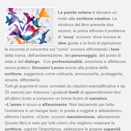
Le parole volano
è davvero un
invito alla
scrittura creativa
. La
struttura del libro prevede due
sezioni, la prima affronta il problema
di “
cosa
” scrivere: dove trovare le
idee
giuste e le fonti di ispirazione;
la seconda si concentra sul “come” scrivere affrontando i
temi
della trama, dell’ambientazione, del
personaggio
, del punto di
vista e del
dialogo
.
Con
professionalità
, umorismo e affettuoso
senso pratico,
Giovanni Leone
esorta alla pratica della
scrittura
, suggerisce come coltivarla, promuoverla, proteggerla,
amarla, diffonderla.
Tutti gli argomenti sono corredati da citazioni esemplificative e da
25 esercizi per misurare i graduali
livelli
di apprendimento fino
all’ultimo invito a comporre un breve brano di
narrativa
.
«
L’aereo
è sicuro e
affascinante
. Non lasciamolo per tutta
l’esistenza in un hangar buio, in preda a ruggine e abbandono»,
afferma l’autore. «Certo, occorre
manutenzione
, allenamento.
Questo libro è nato per tutti coloro che vogliono respirare la
scrittura
, capirne l’importanza, addestrare le proprie
capacità