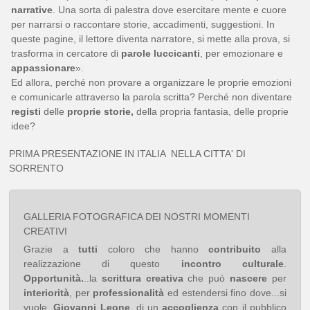
narrative
. Una sorta di palestra dove esercitare mente e cuore
per narrarsi o raccontare storie, accadimenti, suggestioni. In
queste pagine, il lettore diventa narratore, si mette alla prova, si
trasforma in cercatore di
parole luccicanti
, per emozionare e
appassionare
».
Ed allora, perché non provare a organizzare le proprie emozioni
e comunicarle attraverso la parola scritta? Perché non diventare
registi
delle
proprie storie,
della propria fantasia, delle proprie
idee?
PRIMA PRESENTAZIONE IN ITALIA NELLA CITTA' DI
SORRENTO
GALLERIA FOTOGRAFICA DEI NOSTRI MOMENTI
CREATIVI
Grazie a
tutti
coloro che hanno
contribuito
alla
realizzazione di questo
incontro culturale
.
Opportunità.
..la
scrittura creativa
che può
nascere
per
interiorità
, per
professionalità
ed estendersi fino dove...si
vuole,
Giovanni Leone
, di un
accoglienza
con il pubblico