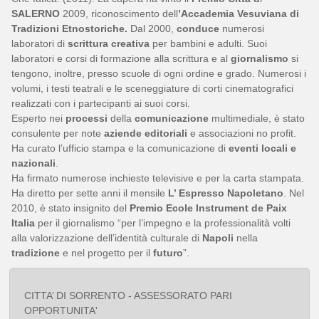
SALERNO
2009, riconoscimento dell
’Accademia Vesuviana di
Tradizioni Etnostoriche.
Dal 2000,
conduce
numerosi
laboratori di
scrittura creativa
per bambini e adulti. Suoi
laboratori e corsi di formazione alla scrittura e al
giornalismo
si
tengono, inoltre, presso scuole di ogni ordine e grado. Numerosi i
volumi, i testi teatrali e le sceneggiature di corti cinematografici
realizzati con i partecipanti ai suoi corsi.
Esperto nei
processi
della
comunicazione
multimediale, è stato
consulente per note
aziende editoriali
e associazioni no profit.
Ha curato l’ufficio stampa e la comunicazione di
eventi locali e
nazionali
.
Ha firmato numerose inchieste televisive e per la carta stampata.
Ha diretto per sette anni il mensile
L’ Espresso Napoletano
. Nel
2010, è stato insignito del
Premio Ecole
Instrument de Paix
Italia
per il giornalismo “per l’impegno e la professionalità volti
alla valorizzazione dell’identità culturale di
Napoli
nella
tradizione
e nel progetto per il
futuro
”.
CITTA’ DI SORRENTO - ASSESSORATO PARI
OPPORTUNITA'