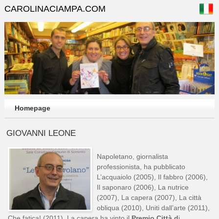
CAROLINACIAMPA.COM
Homepage
GIOVANNI LEONE
Napoletano, giornalista
professionista, ha pubblicato
L’acquaiolo (2005), Il fabbro (2006),
Il saponaro (2006), La nutrice
(2007), La capera (2007), La città
obliqua (2010), Uniti dall’arte (2011),
Che fatica! (2011). La capera ha vinto il
Premio Città d
i